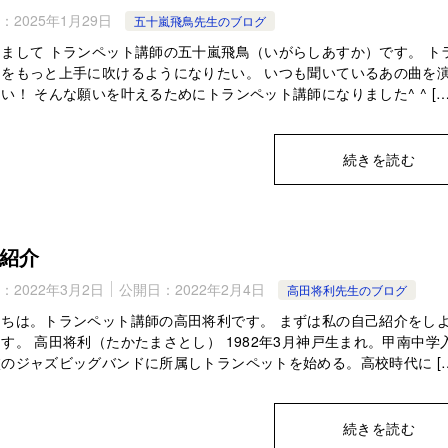
：
2025年1月29日
五十嵐飛鳥先生のブログ
まして トランペット講師の五十嵐飛鳥（いがらしあすか）です。 ト
トをもっと上手に吹けるようになりたい。 いつも聞いているあの曲を
い！ そんな願いを叶えるためにトランペット講師になりました^ ^ […
続きを読む
紹介
：
2022年3月2日
公開日：
2022年2月4日
高田将利先生のブログ
にちは。トランペット講師の高田将利です。 まずは私の自己紹介をし
す。 高田将利（たかたまさとし） 1982年3月神戸生まれ。甲南中学
のジャズビッグバンドに所属しトランペットを始める。高校時代に […
続きを読む