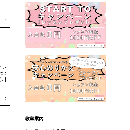
ラシ
づく
…]
教室案内