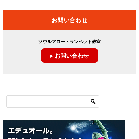
稿
ナ
お問い合わせ
ビ
ゲ
ソウルアロートランペット教室
ー
▸ お問い合わせ
シ
ョ
ン