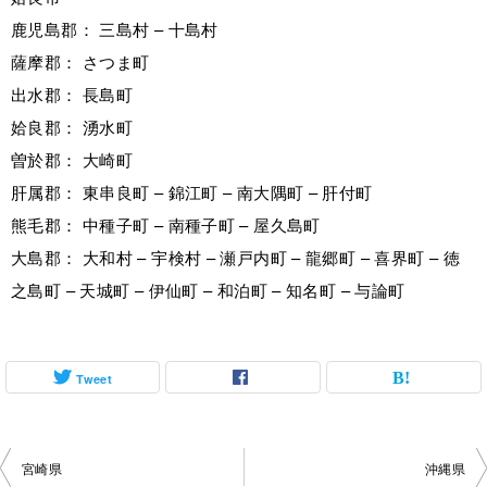
鹿児島郡： 三島村 – 十島村
薩摩郡： さつま町
出水郡： 長島町
姶良郡： 湧水町
曽於郡： 大崎町
肝属郡： 東串良町 – 錦江町 – 南大隅町 – 肝付町
熊毛郡： 中種子町 – 南種子町 – 屋久島町
大島郡： 大和村 – 宇検村 – 瀬戸内町 – 龍郷町 – 喜界町 – 徳
之島町 – 天城町 – 伊仙町 – 和泊町 – 知名町 – 与論町
Tweet
投
宮崎県
沖縄県