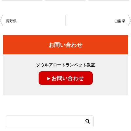
投
長野県
山梨県
稿
ナ
お問い合わせ
ビ
ゲ
ソウルアロートランペット教室
ー
▸ お問い合わせ
シ
ョ
ン