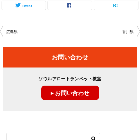
Tweet
投
広島県
香川県
稿
ナ
お問い合わせ
ビ
ゲ
ソウルアロートランペット教室
ー
▸ お問い合わせ
シ
ョ
ン