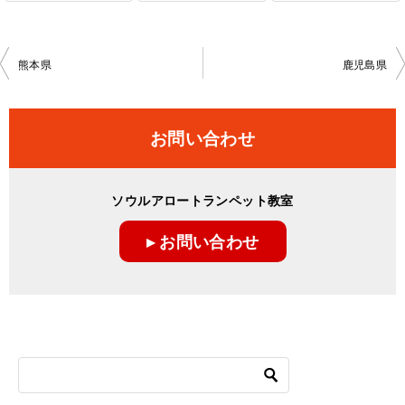
投
熊本県
鹿児島県
稿
ナ
お問い合わせ
ビ
ゲ
ソウルアロートランペット教室
ー
▸ お問い合わせ
シ
ョ
ン