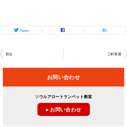
Tweet
投
初台
三軒茶屋
稿
ナ
お問い合わせ
ビ
ゲ
ソウルアロートランペット教室
ー
▸ お問い合わせ
シ