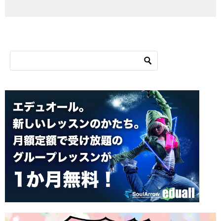
シ
ョ
ン