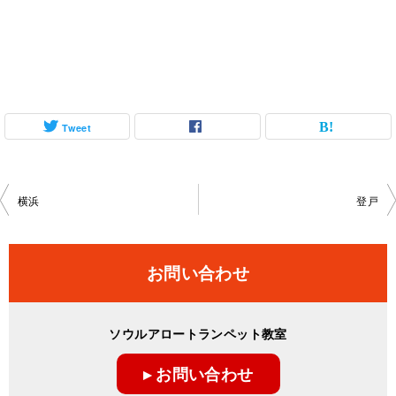
Tweet
投
横浜
登戸
稿
ナ
お問い合わせ
ビ
ゲ
ソウルアロートランペット教室
ー
▸ お問い合わせ