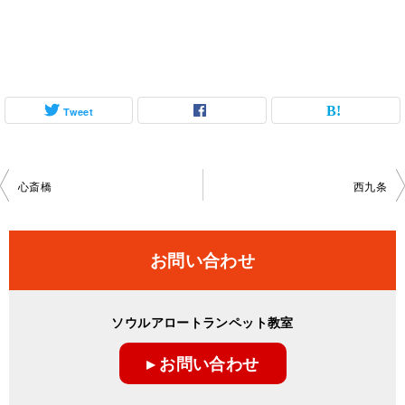
Tweet
投
心斎橋
西九条
稿
ナ
お問い合わせ
ビ
ゲ
ソウルアロートランペット教室
ー
▸ お問い合わせ
シ