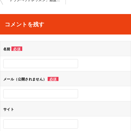
稿
ナ
コメントを残す
ビ
ゲ
名前
必須
ー
シ
ョ
メール（公開されません）
必須
ン
サイト