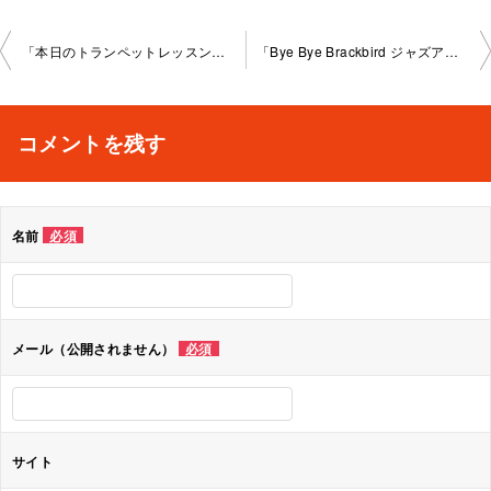
投
「本日のトランペットレッスン」三宮教室2022-02-24-no0029-1077
「Bye Bye Brackbird ジャズアドリブソロ」三宮教室2022-03-22-no0029-1077
稿
ナ
コメントを残す
ビ
ゲ
名前
必須
ー
シ
ョ
メール（公開されません）
必須
ン
サイト