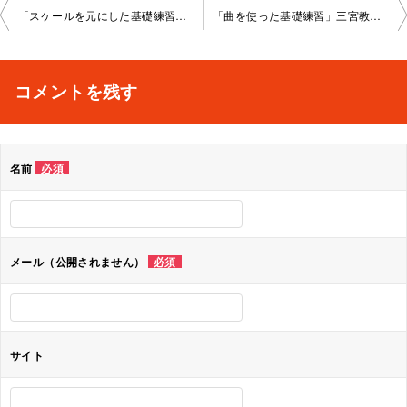
投
「スケールを元にした基礎練習」三宮教室2022-07-21-no0029-1084
「曲を使った基礎練習」三宮教室2022-08-24-no0029-1084
稿
ナ
コメントを残す
ビ
ゲ
名前
必須
ー
シ
ョ
メール（公開されません）
必須
ン
サイト