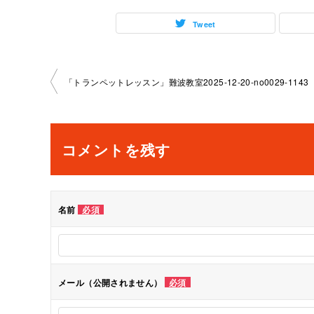
Tweet
投
「トランペットレッスン」難波教室2025-12-20-no0029-1143
稿
ナ
コメントを残す
ビ
ゲ
名前
必須
ー
シ
メール（公開されません）
必須
ョ