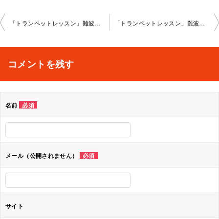
投
「トランペットレッスン」難波教室2024-12-07-no0029-1143
「トランペットレッスン」難波教室2024-01-25-no0029-1143
稿
ナ
コメントを残す
ビ
ゲ
名前
必須
ー
シ
ョ
メール（公開されません）
必須
ン
サイト