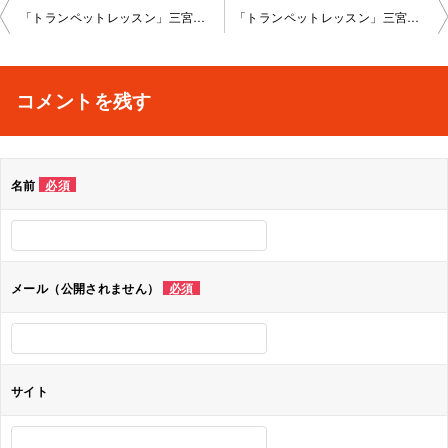
投
「トランペットレッスン」三宮教室2023-07-31-no0029-1084
「トランペットレッスン」三宮教室2023-08-28-no0029-1084
稿
ナ
コメントを残す
ビ
ゲ
名前
必須
ー
シ
ョ
メール（公開されません）
必須
ン
サイト