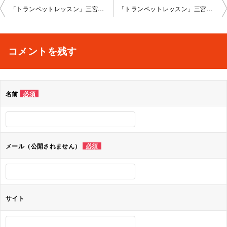
投
「トランペットレッスン」三宮教室2023-04-12-no0029-1124
「トランペットレッスン」三宮教室2023-04-26-no0029-1084
稿
ナ
コメントを残す
ビ
ゲ
名前
必須
ー
シ
ョ
メール（公開されません）
必須
ン
サイト