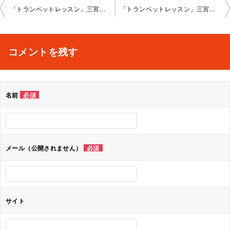
投
「トランペットレッスン」三宮教室2023-04-26-no0029-1084
「トランペットレッスン」三宮教室2023-04-26-no0029-1124
稿
ナ
コメントを残す
ビ
ゲ
名前
必須
ー
シ
ョ
メール（公開されません）
必須
ン
サイト