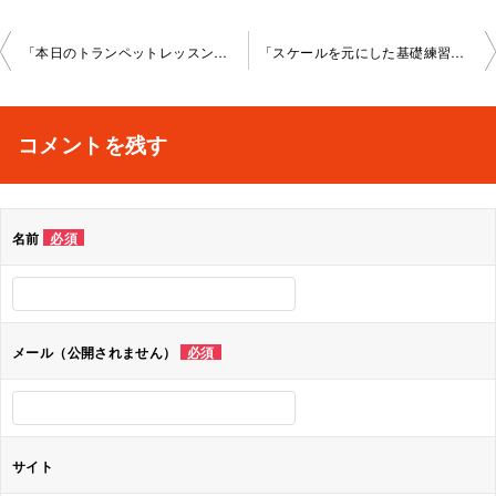
投
「本日のトランペットレッスン」三宮教室2022-05-20-no0029-1077
「スケールを元にした基礎練習」三宮教室2022-07-21-no0029-1084
稿
ナ
コメントを残す
ビ
ゲ
名前
必須
ー
シ
ョ
メール（公開されません）
必須
ン
サイト