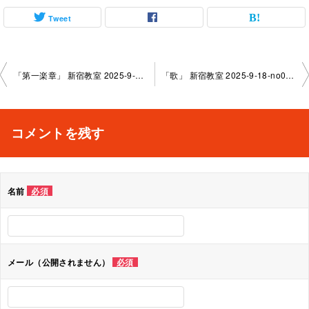
Tweet
投
「第一楽章」 新宿教室 2025-9-27-no0026 -1096
「歌」 新宿教室 2025-9-18-­no0026-­1070
稿
ナ
コメントを残す
ビ
ゲ
名前
必須
ー
シ
ョ
メール（公開されません）
必須
ン