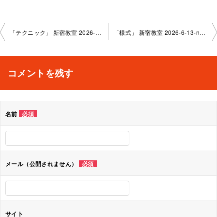
投
「テクニック」 新宿教室 2026-5- 30-no0026-1096
「様式」 新宿教室 2026-6-13-no0026-1096
稿
ナ
コメントを残す
ビ
ゲ
名前
必須
ー
シ
ョ
メール（公開されません）
必須
ン
サイト