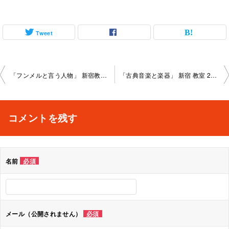
Tweet
投
「フンメルと言う人物」 新宿教室 2026-1-24-no0026-1096
「古典音楽と楽器」 新宿 教室 2026-1-31-no0026-1096
稿
ナ
コメントを残す
ビ
ゲ
名前
必須
ー
シ
ョ
メール（公開されません）
必須