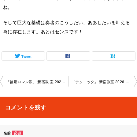
ね。
そして巨大な基礎は奏者のこうしたい、ああしたいを叶える
為に存在します。あとはセンスです！
Tweet
投
「後期ロマン派」 新宿教 室 2026-5-23-no0026-1096
「テクニック」 新宿教室 2026-5- 30-no0026-1096
稿
ナ
コメントを残す
ビ
ゲ
名前
必須