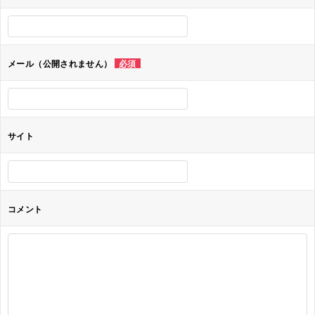
ー
シ
ョ
メール（公開されません）
必須
ン
サイト
コメント