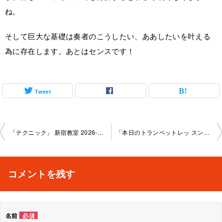
ね。
そして巨大な基礎は奏者のこうしたい、ああしたいを叶える
為に存在します。あとはセンスです！
Tweet
投
「テクニック」 新宿教室 2026-5- 30-no0026-1096
「本日のトランペットレッ スン」 新宿教室 2026-6-04-­no0026-­1070
稿
ナ
コメントを残す
ビ
ゲ
名前
必須