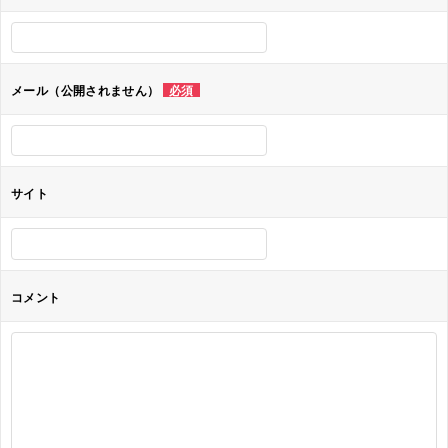
ー
シ
ョ
メール（公開されません）
必須
ン
サイト
コメント