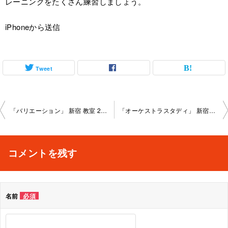
レーニングをたくさん練習しましょう。
iPhoneから送信
Tweet
投
「バリエーション」 新宿 教室 2023-1-28­-­no0026-­1096
「オーケストラスタディ」 新宿教室 2023-1-29-­no0026-­1068
稿
ナ
コメントを残す
ビ
ゲ
名前
必須
ー
シ