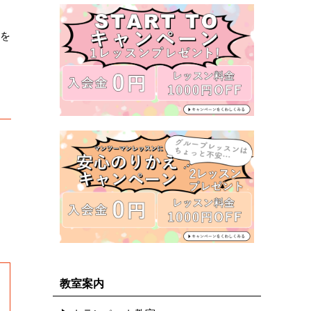
ロを
教室案内